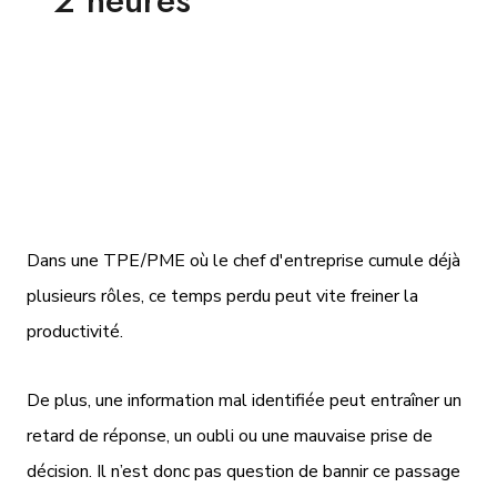
les employés consacrent en moyenne près de
2
heures par jour
à trouver, consulter ou traiter des
données présentes dans des documents de
travail.
Dans une TPE/PME où le chef d'entreprise cumule déjà
plusieurs rôles, ce temps perdu peut vite freiner la
productivité.
De plus, une information mal identifiée peut entraîner un
retard de réponse, un oubli ou une mauvaise prise de
décision. Il n’est donc pas question de bannir ce passage