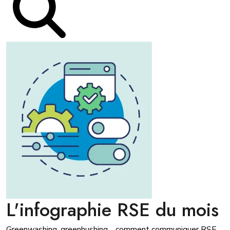
L'infographie RSE du mois
Greenwashing, greenhushing… comment communiquer RSE