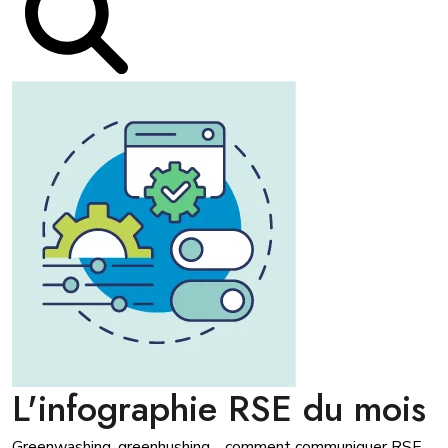
L'infographie RSE du mois
Greenwashing, greenhushing… comment communiquer RSE