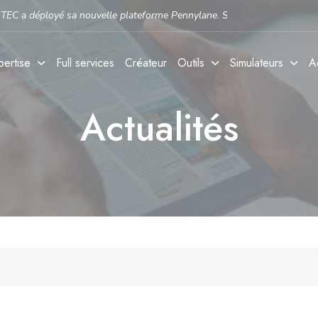
lle plateforme Pennylane
.
Si vous n'avez pas encore activé votre compte,
pertise
Full services
Créateur
Outils
Simulateurs
A
Actualités