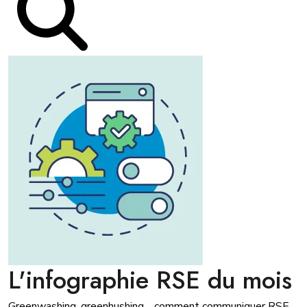
L'infographie RSE du mois
Greenwashing, greenhushing… comment communiquer RSE