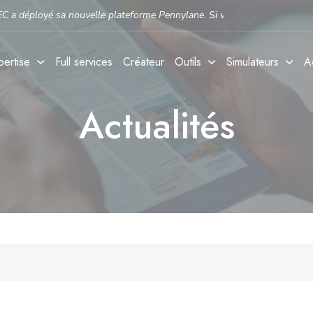
e plateforme Pennylane
.
Si vous n'avez pas encore activé votre compte, f
pertise
Full services
Créateur
Outils
Simulateurs
A
Actualités