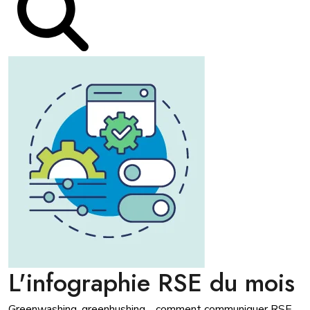
L'infographie RSE du mois
Greenwashing, greenhushing… comment communiquer RSE