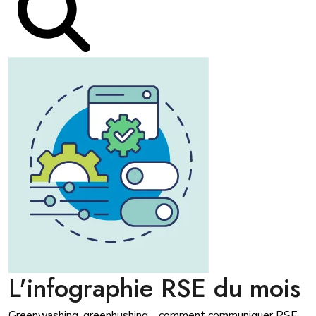
L'infographie RSE du mois
Greenwashing, greenhushing… comment communiquer RSE